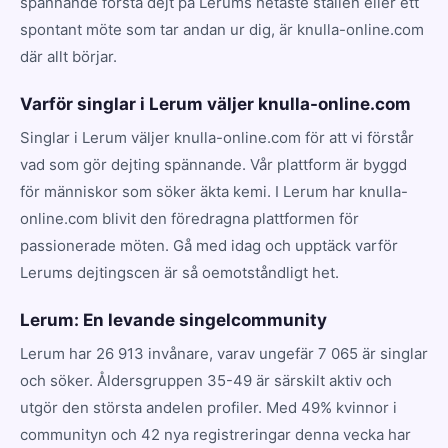
spännande första dejt på Lerums hetaste ställen eller ett
spontant möte som tar andan ur dig, är knulla-online.com
där allt börjar.
Varför singlar i Lerum väljer knulla-online.com
Singlar i Lerum väljer knulla-online.com för att vi förstår
vad som gör dejting spännande. Vår plattform är byggd
för människor som söker äkta kemi. I Lerum har knulla-
online.com blivit den föredragna plattformen för
passionerade möten. Gå med idag och upptäck varför
Lerums dejtingscen är så oemotståndligt het.
Lerum: En levande singelcommunity
Lerum har 26 913 invånare, varav ungefär 7 065 är singlar
och söker. Åldersgruppen 35-49 är särskilt aktiv och
utgör den största andelen profiler. Med 49% kvinnor i
communityn och 42 nya registreringar denna vecka har