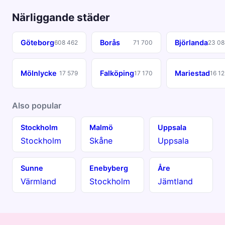
Närliggande städer
Göteborg
Borås
Björlanda
608 462
71 700
23 08
Mölnlycke
Falköping
Mariestad
17 579
17 170
16 12
Also popular
Stockholm
Malmö
Uppsala
Stockholm
Skåne
Uppsala
Sunne
Enebyberg
Åre
Värmland
Stockholm
Jämtland