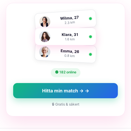
Wilma, 27
2.3 km
Klara, 31
1.6 km
Emma, 26
0.8 km
🟢 182 online
Hitta min match → →
🔒 Gratis & säkert