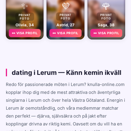
✨
💜
🌹
PRIVAT
PRIVAT
PRIVAT
FOTO
FOTO
FOTO
Olivia, 34
Astrid, 27
Saga, 38
👀 VISA PROFIL
👀 VISA PROFIL
👀 VISA PROFIL
dating i Lerum — Känn kemin ikväll
Redo för passionerade möten i Lerum? knulla-online.com
kopplar ihop dig med de mest attraktiva och äventyrliga
singlarna i Lerum och över hela Västra Götaland. Energin i
Lerum är oemotståndlig, och våra medlemmar matchar
den perfekt — djärva, självsäkra och på jakt efter
kopplingar drivna av riktig kemi. Oavsett om du vill ha en