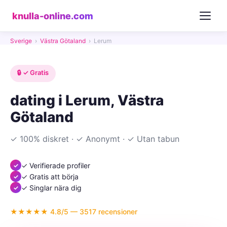
knulla-online.com
Sverige
›
Västra Götaland
›
Lerum
🔒 ✓ Gratis
dating i Lerum, Västra
Götaland
✓ 100% diskret · ✓ Anonymt · ✓ Utan tabun
✓ Verifierade profiler
✓ Gratis att börja
✓ Singlar nära dig
★★★★★ 4.8/5 — 3517 recensioner