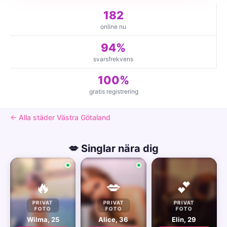
182
online nu
94%
svarsfrekvens
100%
gratis registrering
← Alla städer Västra Götaland
💋 Singlar nära dig
🔥
💋
💕
PRIVAT
PRIVAT
PRIVAT
FOTO
FOTO
FOTO
Wilma, 25
Alice, 36
Elin, 29