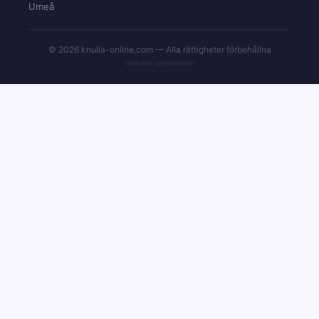
Umeå
© 2026 knulla-online.com — Alla rättigheter förbehållna
Innehåller annonslänkar