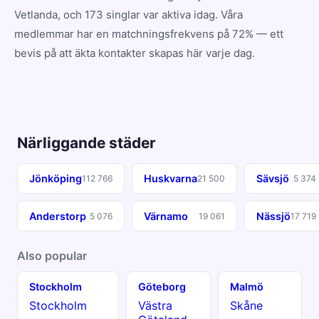
Vetlanda, och 173 singlar var aktiva idag. Våra
medlemmar har en matchningsfrekvens på 72% — ett
bevis på att äkta kontakter skapas här varje dag.
Närliggande städer
Jönköping
Huskvarna
Sävsjö
112 766
21 500
5 374
Anderstorp
Värnamo
Nässjö
5 076
19 061
17 719
Also popular
Stockholm
Göteborg
Malmö
Stockholm
Västra
Skåne