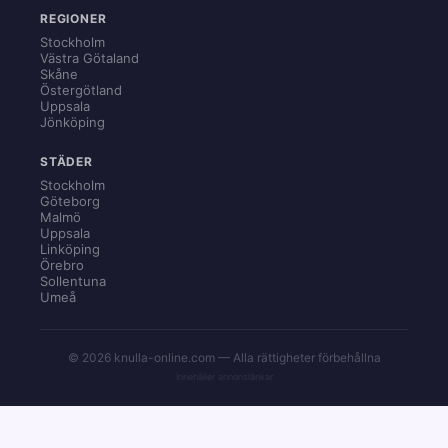
REGIONER
Stockholm
Västra Götaland
Skåne
Östergötland
Uppsala
Jönköping
STÄDER
Stockholm
Göteborg
Malmö
Uppsala
Linköping
Örebro
Sollentuna
Umeå
© 2026 knulla-online.com — Alla rättigheter förbehållna
Innehåller annonslänkar