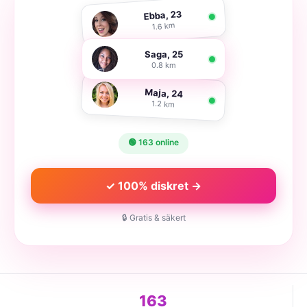
Ebba, 23
1.6 km
Saga, 25
0.8 km
Maja, 24
1.2 km
🟢 163 online
✓ 100% diskret →
🔒 Gratis & säkert
163