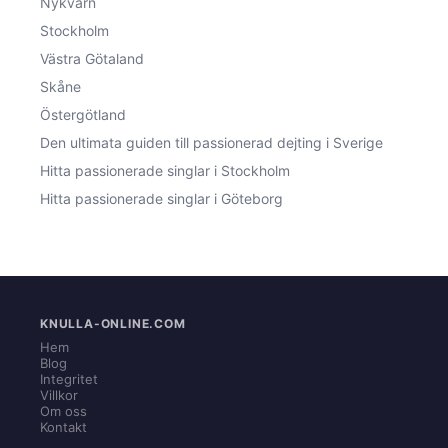
Nykvarn
Stockholm
Västra Götaland
Skåne
Östergötland
Den ultimata guiden till passionerad dejting i Sverige
Hitta passionerade singlar i Stockholm
Hitta passionerade singlar i Göteborg
KNULLA-ONLINE.COM
Hem
Blog
Integritet
Villkor
Om oss
Kontakt