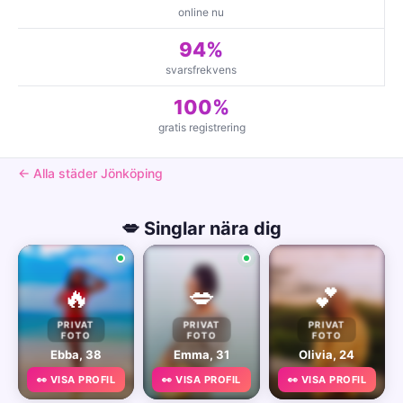
online nu
94%
svarsfrekvens
100%
gratis registrering
← Alla städer Jönköping
💋 Singlar nära dig
🔥
💋
💕
PRIVAT
PRIVAT
PRIVAT
FOTO
FOTO
FOTO
Ebba, 38
Emma, 31
Olivia, 24
👀 VISA PROFIL
👀 VISA PROFIL
👀 VISA PROFIL