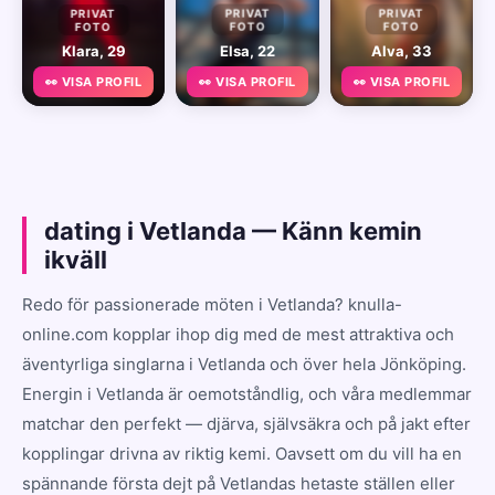
PRIVAT
PRIVAT
PRIVAT
FOTO
FOTO
FOTO
Klara, 29
Elsa, 22
Alva, 33
👀 VISA PROFIL
👀 VISA PROFIL
👀 VISA PROFIL
dating i Vetlanda — Känn kemin
ikväll
Redo för passionerade möten i Vetlanda? knulla-
online.com kopplar ihop dig med de mest attraktiva och
äventyrliga singlarna i Vetlanda och över hela Jönköping.
Energin i Vetlanda är oemotståndlig, och våra medlemmar
matchar den perfekt — djärva, självsäkra och på jakt efter
kopplingar drivna av riktig kemi. Oavsett om du vill ha en
spännande första dejt på Vetlandas hetaste ställen eller