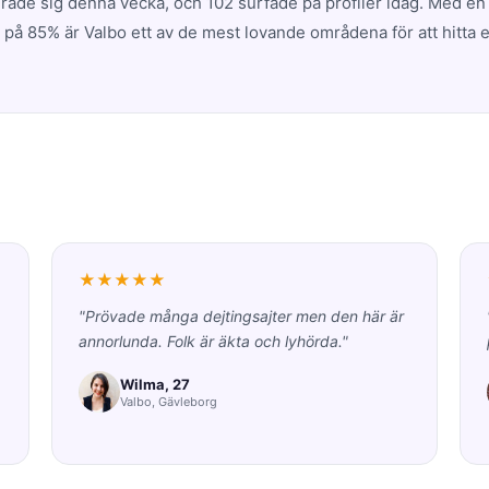
erade sig denna vecka, och 102 surfade på profiler idag. Med en
 på 85% är Valbo ett av de mest lovande områdena för att hitta e
★★★★★
"Prövade många dejtingsajter men den här är
annorlunda. Folk är äkta och lyhörda."
Wilma, 27
Valbo, Gävleborg