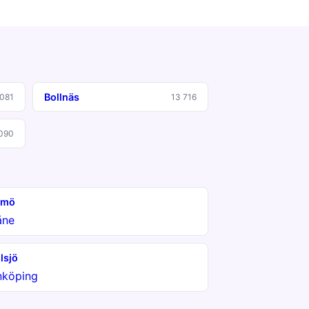
Bollnäs
 081
13 716
090
lmö
åne
lsjö
nköping