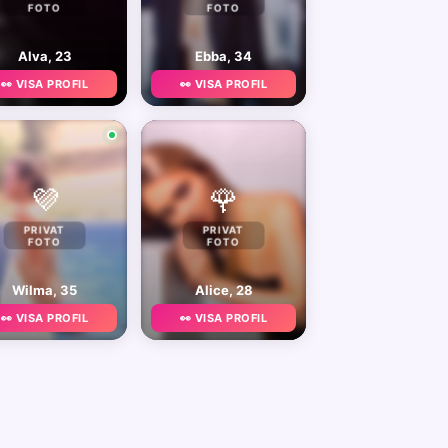
FOTO
FOTO
Alva, 23
Ebba, 34
👀 VISA PROFIL
👀 VISA PROFIL
💜
🌹
PRIVAT
PRIVAT
FOTO
FOTO
Wilma, 35
Alice, 28
👀 VISA PROFIL
👀 VISA PROFIL