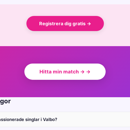
Registrera dig gratis →
Hitta min match → →
ågor
assionerade singlar i Valbo?