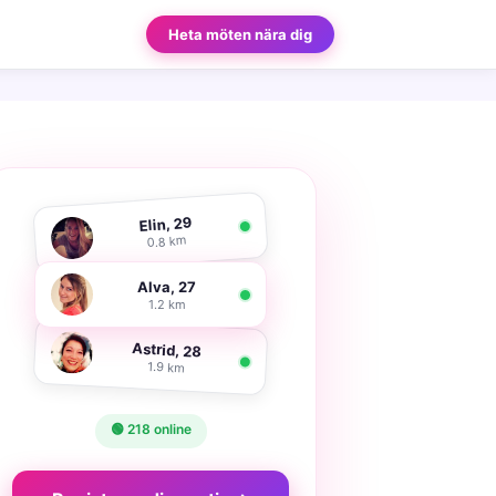
Heta möten nära dig
Elin, 29
0.8 km
Alva, 27
1.2 km
Astrid, 28
1.9 km
🟢 218 online