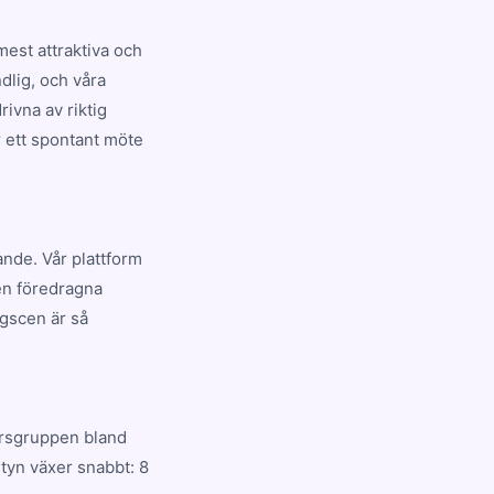
est attraktiva och
dlig, och våra
ivna av riktig
r ett spontant möte
ande. Vår plattform
den föredragna
gscen är så
ersgruppen bland
tyn växer snabbt: 8