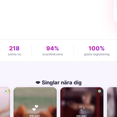
218
94%
100%
online nu
svarsfrekvens
gratis registrering
💋 Singlar nära dig
✨
💕
PRIVAT
PRIVAT