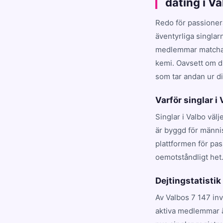
dating i V
Redo för passioner
äventyrliga singlar
medlemmar matchar d
kemi. Oavsett om du
som tar andan ur dig
Varför singlar i
Singlar i Valbo väl
är byggd för männis
plattformen för pa
oemotståndligt het
Dejtingstatistik
Av Valbos 7 147 in
aktiva medlemmar ä