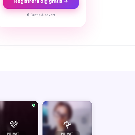
Registrera dig gratis →
🔒 Gratis & säkert
💜
🌹
PRIVAT
PRIVAT