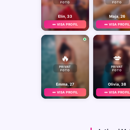
FOTO
FOTO
Elin, 33
Maja, 26
👀 VISA PROFIL
👀 VISA PROFIL
🔥
💋
PRIVAT
PRIVAT
FOTO
FOTO
Emma, 27
Olivia, 38
👀 VISA PROFIL
👀 VISA PROFIL