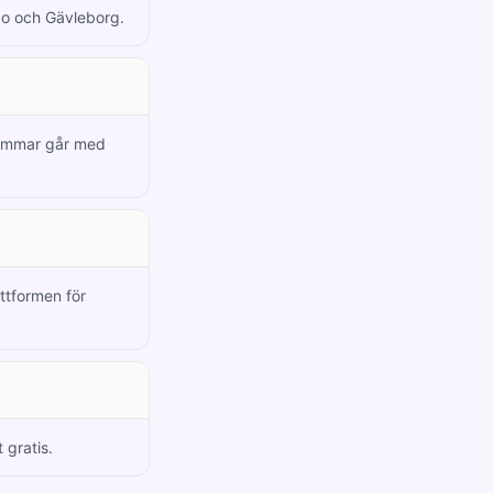
lbo och Gävleborg.
dlemmar går med
attformen för
 gratis.