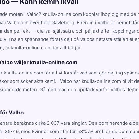
albo — Känn kemin ikväll
ade möten i Valbo? knulla-online.com kopplar ihop dig med de m
na i Valbo och över hela Gävleborg. Energin i Valbo är oemotstån
en perfekt — djärva, självsäkra och på jakt efter kopplingar dr
 vill ha en spännande första dejt på Valbos hetaste ställen elle
, är knulla-online.com där allt börjar.
 Valbo väljer knulla-online.com
jer knulla-online.com för att vi förstår vad som gör dejting spänn
kor som söker äkta kemi. I Valbo har knulla-online.com blivit 
ssionerade möten. Gå med idag och upptäck varför Valbos dejtin
.
 för Valbo
vånare beräknas cirka 2 037 vara singlar. Den dominerande åld
r 35-49, med kvinnor som står för 53% av profilerna. Communi