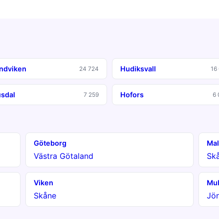
ndviken
Hudiksvall
24 724
16
usdal
Hofors
7 259
6 
Göteborg
Ma
Västra Götaland
Sk
Viken
Mul
Skåne
Jö