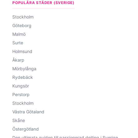
POPULÄRA STÄDER (SVERIGE)
Stockholm
Göteborg
Malmö
Surte
Holmsund
Åkarp
Mörbylånga
Rydebäck
Kungsör
Perstorp
Stockholm
Västra Götaland
Skåne
Östergötland
Den ultimata guiden till passionerad dejting i Sverige