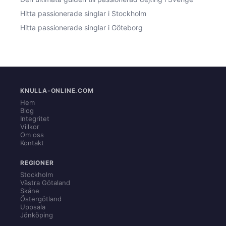
Hitta passionerade singlar i Stockholm
Hitta passionerade singlar i Göteborg
KNULLA-ONLINE.COM
Hem
Blog
Integritet
Villkor
Om oss
Kontakt
REGIONER
Stockholm
Västra Götaland
Skåne
Östergötland
Uppsala
Jönköping