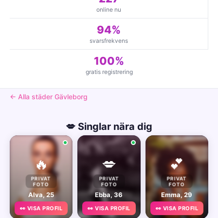
online nu
94%
svarsfrekvens
100%
gratis registrering
← Alla städer Gävleborg
💋 Singlar nära dig
🔥
💋
💕
PRIVAT
PRIVAT
PRIVAT
FOTO
FOTO
FOTO
Alva, 25
Ebba, 36
Emma, 29
👀 VISA PROFIL
👀 VISA PROFIL
👀 VISA PROFIL