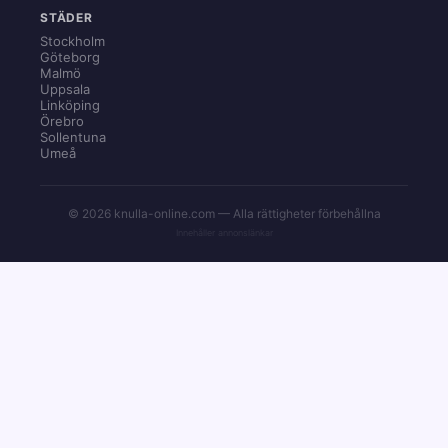
STÄDER
Stockholm
Göteborg
Malmö
Uppsala
Linköping
Örebro
Sollentuna
Umeå
© 2026 knulla-online.com — Alla rättigheter förbehållna
Innehåller annonslänkar