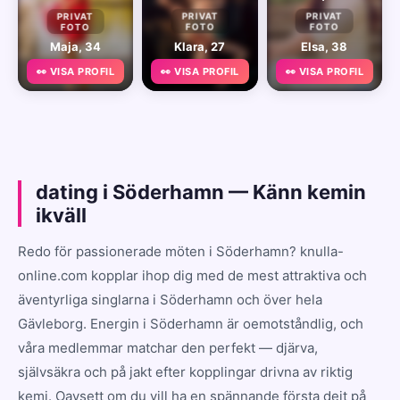
PRIVAT
PRIVAT
PRIVAT
FOTO
FOTO
FOTO
Maja, 34
Klara, 27
Elsa, 38
👀 VISA PROFIL
👀 VISA PROFIL
👀 VISA PROFIL
dating i Söderhamn — Känn kemin
ikväll
Redo för passionerade möten i Söderhamn? knulla-
online.com kopplar ihop dig med de mest attraktiva och
äventyrliga singlarna i Söderhamn och över hela
Gävleborg. Energin i Söderhamn är oemotståndlig, och
våra medlemmar matchar den perfekt — djärva,
självsäkra och på jakt efter kopplingar drivna av riktig
kemi. Oavsett om du vill ha en spännande första dejt på