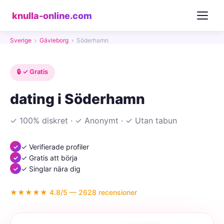
knulla-online.com
Sverige
›
Gävleborg
›
Söderhamn
🔒 ✓ Gratis
dating i Söderhamn
✓ 100% diskret · ✓ Anonymt · ✓ Utan tabun
✓ Verifierade profiler
✓ Gratis att börja
✓ Singlar nära dig
★★★★★ 4.8/5 — 2628 recensioner