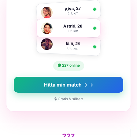
Alva, 27
2.3 km
Astrid, 28
1.6 km
Elin, 29
0.8 km
🟢 227 online
Hitta min match → →
🔒 Gratis & säkert
227