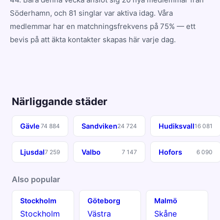
Söderhamn, och 81 singlar var aktiva idag. Våra
medlemmar har en matchningsfrekvens på 75% — ett
bevis på att äkta kontakter skapas här varje dag.
Närliggande städer
Gävle
Sandviken
Hudiksvall
74 884
24 724
16 081
Ljusdal
Valbo
Hofors
7 259
7 147
6 090
Also popular
Stockholm
Göteborg
Malmö
Stockholm
Västra
Skåne