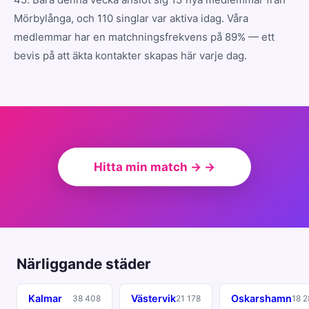
Mörbylånga, och 110 singlar var aktiva idag. Våra
medlemmar har en matchningsfrekvens på 89% — ett
bevis på att äkta kontakter skapas här varje dag.
Hitta min match → →
Närliggande städer
Kalmar
Västervik
Oskarshamn
38 408
21 178
18 2