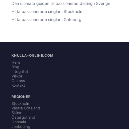
Den ultimata guiden till passionerad dejting i Sverige
Hitta passionerade singlar i Stockholm
Hitta passionerade singlar i Göteborg
KNULLA-ONLINE.COM
Hem
Blog
Integritet
Villkor
Om oss
Kontakt
REGIONER
Stockholm
Västra Götaland
Skåne
Östergötland
Uppsala
Jönköping