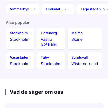
Vimmerby
Lindsdal
Färjestaden
8 037
5 709
5 6
Also popular
Stockholm
Göteborg
Malmö
Stockholm
Västra
Skåne
Götaland
Vasastaden
Täby
Sundsvall
Stockholm
Stockholm
Västernorrland
Vad de säger om oss