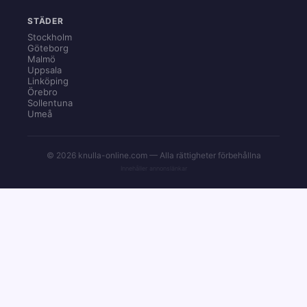
STÄDER
Stockholm
Göteborg
Malmö
Uppsala
Linköping
Örebro
Sollentuna
Umeå
© 2026 knulla-online.com — Alla rättigheter förbehållna
Innehåller annonslänkar