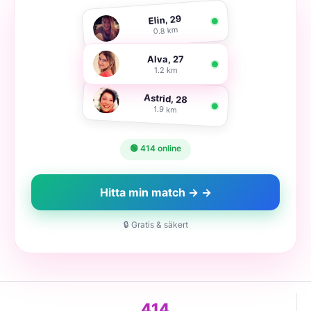
Elin, 29
0.8 km
Alva, 27
1.2 km
Astrid, 28
1.9 km
🟢 414 online
Hitta min match → →
🔒 Gratis & säkert
414