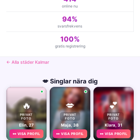
online nu
94%
svarsfrekvens
100%
gratis registrering
← Alla städer Kalmar
💋 Singlar nära dig
🔥
💋
💕
PRIVAT
PRIVAT
PRIVAT
FOTO
FOTO
FOTO
Elin, 27
Maja, 38
Klara, 31
👀 VISA PROFIL
👀 VISA PROFIL
👀 VISA PROFIL