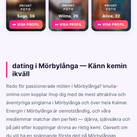
PRIVAT
PRIVAT
PRIVAT
FOTO
FOTO
FOTO
Saga, 36
Wilma, 29
Alice, 22
👀 VISA PROFIL
👀 VISA PROFIL
👀 VISA PROFIL
dating i Mörbylånga — Känn kemin
ikväll
Redo för passionerade möten i Mörbylånga? knulla-
online.com kopplar ihop dig med de mest attraktiva och
äventyrliga singlarna i Mörbylånga och över hela Kalmar.
Energin i Mörbylånga är oemotståndlig, och våra
medlemmar matchar den perfekt — djärva, självsäkra och
på jakt efter kopplingar drivna av riktig kemi. Oavsett om
du vill ha en spännande första dejt på Mörbylångas