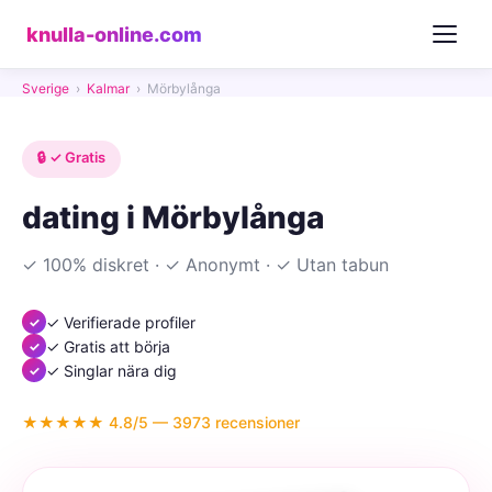
knulla-online.com
Sverige
›
Kalmar
›
Mörbylånga
🔒 ✓ Gratis
dating i Mörbylånga
✓ 100% diskret · ✓ Anonymt · ✓ Utan tabun
✓ Verifierade profiler
✓ Gratis att börja
✓ Singlar nära dig
★★★★★ 4.8/5 — 3973 recensioner