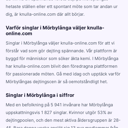
hetaste ställen eller ett spontant möte som tar andan ur
dig, är knulla-online.com där allt börjar.
Varför singlar i Mörbylånga väljer knulla-
online.com
Singlar i Mörbylånga väljer knulla-online.com för att vi
förstår vad som gör dejting spännande. Vår plattform är
byggd för människor som söker äkta kemi. I Mörbylånga
har knulla-online.com blivit den föredragna plattformen
för passionerade möten. Gå med idag och upptäck varför
Mörbylångas dejtingscen är så oemotståndligt het.
Singlar i Mörbylånga i siffror
Med en befolkning på 5 941 invånare har Mörbylånga
uppskattningsvis 1 827 singlar. Kvinnor utgör 53% av
dejtingpoolen, och den mest aktiva åldersgruppen är 28-
45. Bara denna vecka anslöt sig 13 nya medlemmar från