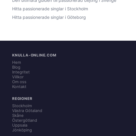
Den ultimata guiden till passionerad dejting i Sverige
Hitta passionerade singlar i Stockholm
Hitta passionerade singlar i Göteborg
KNULLA-ONLINE.COM
Hem
Blog
Integritet
Villkor
Om oss
Kontakt
REGIONER
Stockholm
Västra Götaland
Skåne
Östergötland
Uppsala
Jönköping