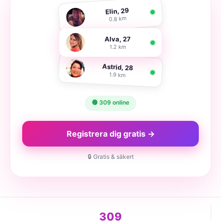
Elin, 29
0.8 km
Alva, 27
1.2 km
Astrid, 28
1.9 km
🟢 309 online
Registrera dig gratis →
🔒 Gratis & säkert
309