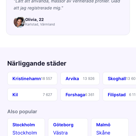
"Lätt att använda, massor av verifierade profiler. Glad
att jag registrerade mig."
Olivia, 22
Karlstad, Värmland
Närliggande städer
Kristinehamn
Arvika
Skoghall
18 557
13 926
13 60
Kil
Forshaga
Filipstad
7 627
6 361
6 1
Also popular
Stockholm
Göteborg
Malmö
Stockholm
Västra
Skåne