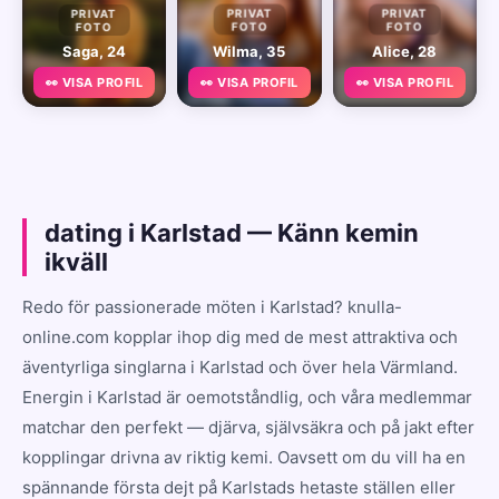
PRIVAT
PRIVAT
PRIVAT
FOTO
FOTO
FOTO
Saga, 24
Wilma, 35
Alice, 28
👀 VISA PROFIL
👀 VISA PROFIL
👀 VISA PROFIL
dating i Karlstad — Känn kemin
ikväll
Redo för passionerade möten i Karlstad? knulla-
online.com kopplar ihop dig med de mest attraktiva och
äventyrliga singlarna i Karlstad och över hela Värmland.
Energin i Karlstad är oemotståndlig, och våra medlemmar
matchar den perfekt — djärva, självsäkra och på jakt efter
kopplingar drivna av riktig kemi. Oavsett om du vill ha en
spännande första dejt på Karlstads hetaste ställen eller