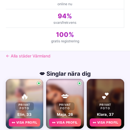
online nu
94%
svarsfrekvens
100%
gratis registrering
← Alla städer Värmland
💋 Singlar nära dig
🔥
💋
💕
PRIVAT
PRIVAT
PRIVAT
FOTO
FOTO
FOTO
Elin, 33
Maja, 26
Klara, 37
👀 VISA PROFIL
👀 VISA PROFIL
👀 VISA PROFIL