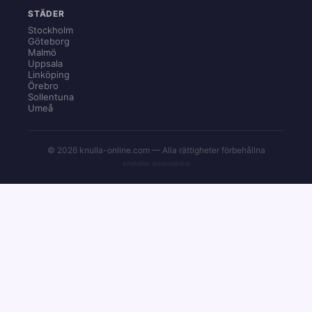
STÄDER
Stockholm
Göteborg
Malmö
Uppsala
Linköping
Örebro
Sollentuna
Umeå
© 2026 knulla-online.com — Alla rättigheter förbehållna
Innehåller annonslänkar