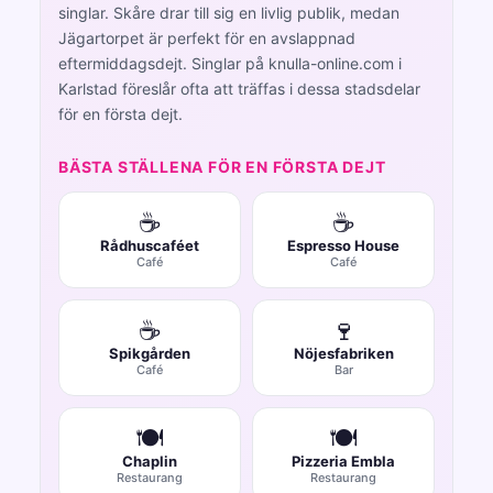
singlar. Skåre drar till sig en livlig publik, medan
Jägartorpet är perfekt för en avslappnad
eftermiddagsdejt. Singlar på knulla-online.com i
Karlstad föreslår ofta att träffas i dessa stadsdelar
för en första dejt.
BÄSTA STÄLLENA FÖR EN FÖRSTA DEJT
☕
☕
Rådhuscaféet
Espresso House
Café
Café
☕
🍷
Spikgården
Nöjesfabriken
Café
Bar
🍽️
🍽️
Chaplin
Pizzeria Embla
Restaurang
Restaurang