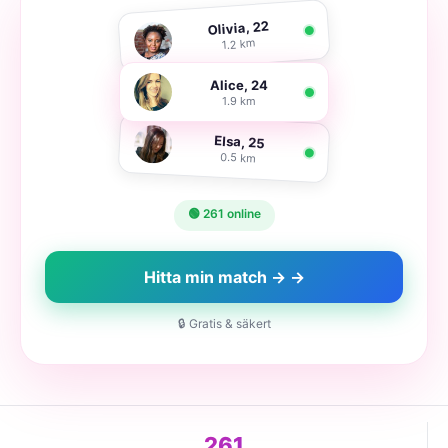
Olivia, 22
1.2 km
Alice, 24
1.9 km
Elsa, 25
0.5 km
🟢 261 online
Hitta min match → →
🔒 Gratis & säkert
261