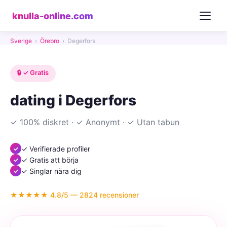
knulla-online.com
Sverige
›
Örebro
›
Degerfors
🔒 ✓ Gratis
dating i Degerfors
✓ 100% diskret · ✓ Anonymt · ✓ Utan tabun
✓ Verifierade profiler
✓ Gratis att börja
✓ Singlar nära dig
★★★★★ 4.8/5 — 2824 recensioner