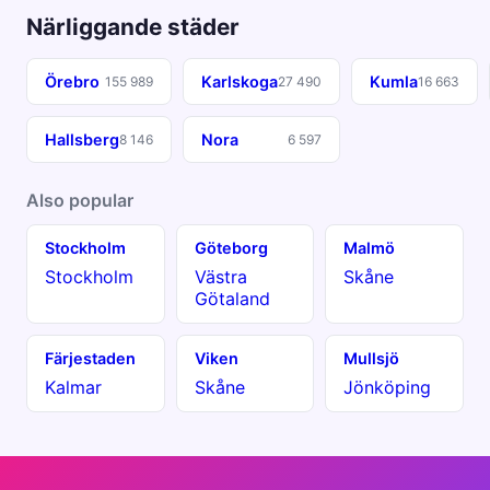
Närliggande städer
Örebro
Karlskoga
Kumla
155 989
27 490
16 663
Hallsberg
Nora
8 146
6 597
Also popular
Stockholm
Göteborg
Malmö
Stockholm
Västra
Skåne
Götaland
Färjestaden
Viken
Mullsjö
Kalmar
Skåne
Jönköping