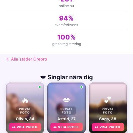
online nu
94%
svarsfrekvens
100%
gratis registrering
← Alla städer Örebro
💋 Singlar nära dig
🔥
💋
💕
PRIVAT
PRIVAT
PRIVAT
FOTO
FOTO
FOTO
Olivia, 34
Astrid, 27
Saga, 38
👀 VISA PROFIL
👀 VISA PROFIL
👀 VISA PROFIL