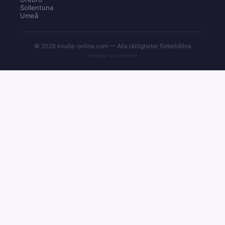
Sollentuna
Umeå
© 2026 knulla-online.com — Alla rättigheter förbehållna
Innehåller annonslänkar