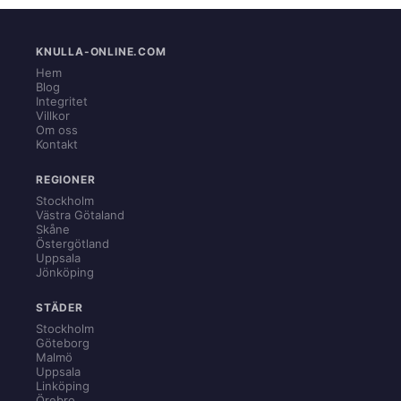
KNULLA-ONLINE.COM
Hem
Blog
Integritet
Villkor
Om oss
Kontakt
REGIONER
Stockholm
Västra Götaland
Skåne
Östergötland
Uppsala
Jönköping
STÄDER
Stockholm
Göteborg
Malmö
Uppsala
Linköping
Örebro