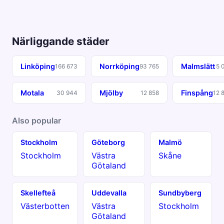
Närliggande städer
Linköping
Norrköping
Malmslätt
166 673
93 765
5 
Motala
Mjölby
Finspång
30 944
12 858
12 
Also popular
Stockholm
Göteborg
Malmö
Stockholm
Västra
Skåne
Götaland
Skellefteå
Uddevalla
Sundbyberg
Västerbotten
Västra
Stockholm
Götaland