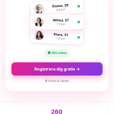
Emma, 26
0.8 km
Wilma, 27
1.2 km
Klara, 31
1.9 km
🟢 260 online
Registrera dig gratis →
🔒 Gratis & säkert
260