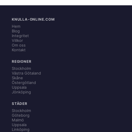
KNULLA-ONLINE.COM
Hem
Blog
Integritet
Villkor
Om oss
Kontakt
REGIONER
Stockholm
Västra Götaland
Skåne
Östergötland
Uppsala
Jönköping
STÄDER
Stockholm
Göteborg
Malmö
Uppsala
Linköping