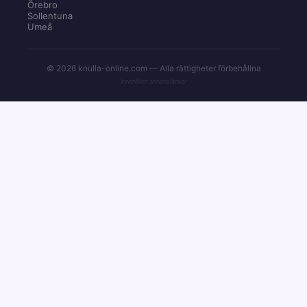
Örebro
Sollentuna
Umeå
© 2026 knulla-online.com — Alla rättigheter förbehållna
Innehåller annonslänkar