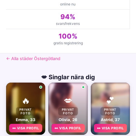
online nu
94%
svarsfrekvens
100%
gratis registrering
← Alla städer Östergötland
💋 Singlar nära dig
🔥
💋
💕
PRIVAT
PRIVAT
PRIVAT
FOTO
FOTO
FOTO
Emma, 33
Olivia, 26
Astrid, 37
👀 VISA PROFIL
👀 VISA PROFIL
👀 VISA PROFIL