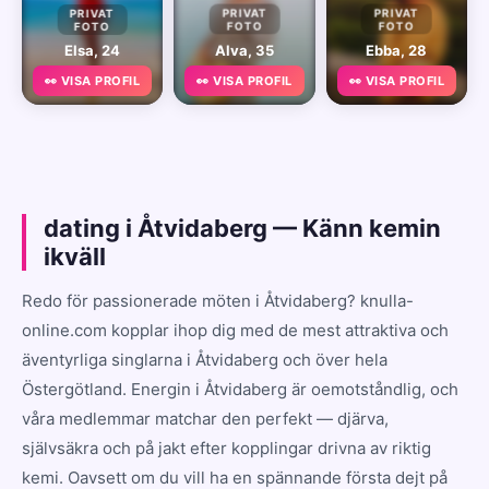
PRIVAT
PRIVAT
PRIVAT
FOTO
FOTO
FOTO
Elsa, 24
Alva, 35
Ebba, 28
👀 VISA PROFIL
👀 VISA PROFIL
👀 VISA PROFIL
dating i Åtvidaberg — Känn kemin
ikväll
Redo för passionerade möten i Åtvidaberg? knulla-
online.com kopplar ihop dig med de mest attraktiva och
äventyrliga singlarna i Åtvidaberg och över hela
Östergötland. Energin i Åtvidaberg är oemotståndlig, och
våra medlemmar matchar den perfekt — djärva,
självsäkra och på jakt efter kopplingar drivna av riktig
kemi. Oavsett om du vill ha en spännande första dejt på