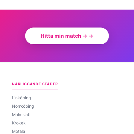
Hitta min match → →
NÄRLIGGANDE STÄDER
Linköping
Norrköping
Malmslätt
Krokek
Motala