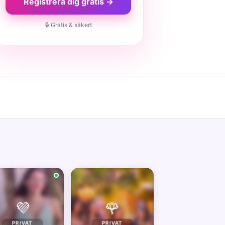
Registrera dig gratis →
🔒 Gratis & säkert
💜
🌹
PRIVAT
PRIVAT