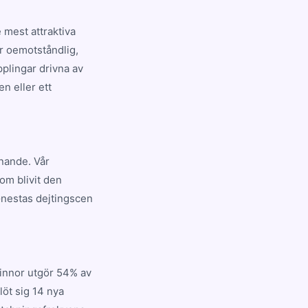
 mest attraktiva
r oemotståndlig,
plingar drivna av
n eller ett
nnande. Vår
om blivit den
Gnestas dejtingscen
vinnor utgör 54% av
öt sig 14 nya