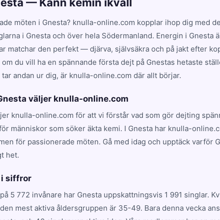
nesta — Känn kemin ikväll
ade möten i Gnesta? knulla-online.com kopplar ihop dig med de
nglarna i Gnesta och över hela Södermanland. Energin i Gnesta ä
 matchar den perfekt — djärva, självsäkra och på jakt efter kop
t om du vill ha en spännande första dejt på Gnestas hetaste ställe
ar andan ur dig, är knulla-online.com där allt börjar.
 Gnesta väljer knulla-online.com
ljer knulla-online.com för att vi förstår vad som gör dejting spä
för människor som söker äkta kemi. I Gnesta har knulla-online.c
rmen för passionerade möten. Gå med idag och upptäck varför 
t het.
i siffror
på 5 772 invånare har Gnesta uppskattningsvis 1 991 singlar. K
 den mest aktiva åldersgruppen är 35-49. Bara denna vecka ansl