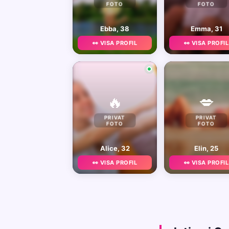
FOTO
FOTO
Ebba, 38
Emma, 31
👀 VISA PROFIL
👀 VISA PROFIL
🔥
💋
PRIVAT
PRIVAT
FOTO
FOTO
Alice, 32
Elin, 25
👀 VISA PROFIL
👀 VISA PROFIL