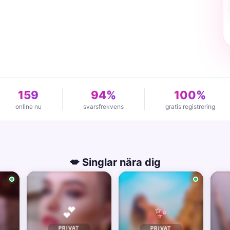
159
94%
100%
online nu
svarsfrekvens
gratis registrering
💋 Singlar nära dig
✨
💕
PRIVAT
PRIVAT