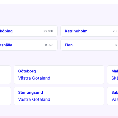
köping
Katrineholm
38 780
23 
rshälla
Flen
8 928
6
Göteborg
Ma
Västra Götaland
Sk
Stenungsund
Sal
Västra Götaland
Vä