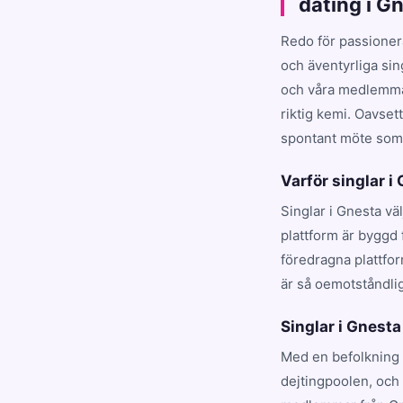
dating i G
Redo för passioner
och äventyrliga si
och våra medlemmar
riktig kemi. Oavset
spontant möte som t
Varför singlar i
Singlar i Gnesta vä
plattform är byggd 
föredragna plattfo
är så oemotståndlig
Singlar i Gnesta 
Med en befolkning 
dejtingpoolen, och