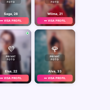
FOTO
FOTO
Saga, 28
Wilma, 21
👀 VISA PROFIL
👀 VISA PROFIL
💜
🌹
PRIVAT
PRIVAT
FOTO
FOTO
Elsa, 22
Alva, 33
👀 VISA PROFIL
👀 VISA PROFIL