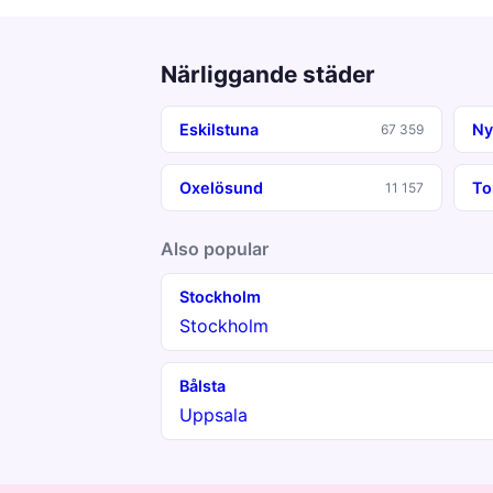
Närliggande städer
Eskilstuna
Ny
67 359
Oxelösund
To
11 157
Also popular
Stockholm
Stockholm
Bålsta
Uppsala