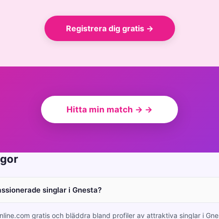
Registrera dig gratis →
Hitta min match → →
ågor
assionerade singlar i Gnesta?
nline.com gratis och bläddra bland profiler av attraktiva singlar i Gn