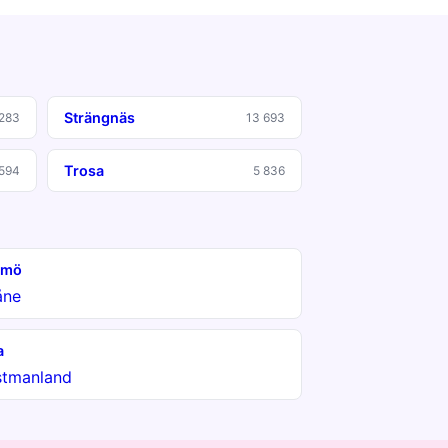
Strängnäs
283
13 693
Trosa
 594
5 836
lmö
åne
a
stmanland