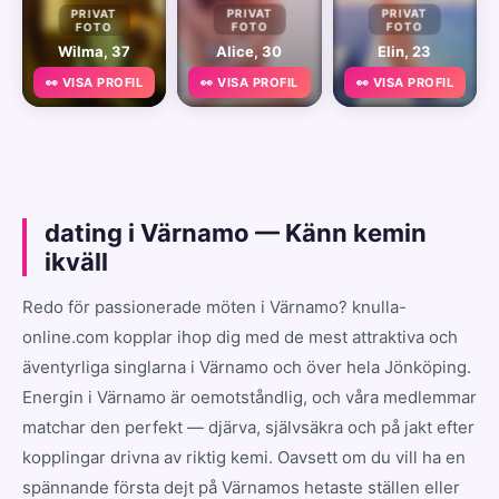
PRIVAT
PRIVAT
PRIVAT
FOTO
FOTO
FOTO
Wilma, 37
Alice, 30
Elin, 23
👀 VISA PROFIL
👀 VISA PROFIL
👀 VISA PROFIL
dating i Värnamo — Känn kemin
ikväll
Redo för passionerade möten i Värnamo? knulla-
online.com kopplar ihop dig med de mest attraktiva och
äventyrliga singlarna i Värnamo och över hela Jönköping.
Energin i Värnamo är oemotståndlig, och våra medlemmar
matchar den perfekt — djärva, självsäkra och på jakt efter
kopplingar drivna av riktig kemi. Oavsett om du vill ha en
spännande första dejt på Värnamos hetaste ställen eller