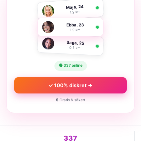
Maja, 24
1.2 km
Ebba, 23
1.9 km
Saga, 25
0.5 km
🟢 337 online
✓ 100% diskret →
🔒 Gratis & säkert
337