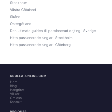
Stockholm
Västra Götaland
Skåne
Östergötland
Den ultimata guiden till passionerad dejting i Sverige
Hitta passionerade singlar i Stockholm
Hitta passionerade singlar i Göteborg
KNULLA-ONLINE.COM
Hem
Blog
Integritet
Villkor
Om oss
Kontakt
REGIONER