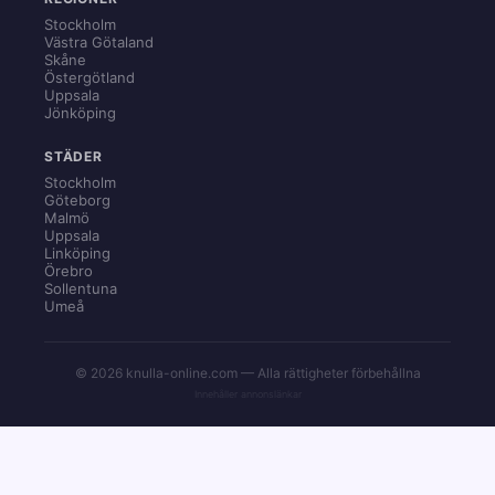
Stockholm
Västra Götaland
Skåne
Östergötland
Uppsala
Jönköping
STÄDER
Stockholm
Göteborg
Malmö
Uppsala
Linköping
Örebro
Sollentuna
Umeå
© 2026 knulla-online.com — Alla rättigheter förbehållna
Innehåller annonslänkar