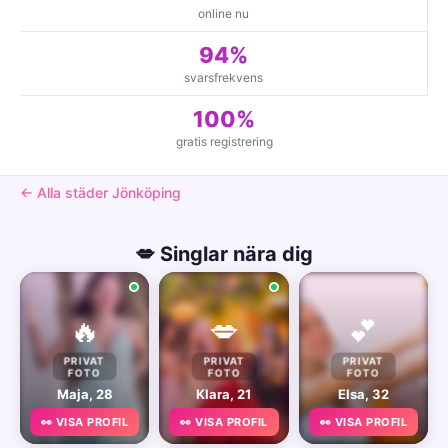
online nu
94%
svarsfrekvens
100%
gratis registrering
← Alla städer Jönköping
💋 Singlar nära dig
🔥
💋
💕
PRIVAT
PRIVAT
PRIVAT
FOTO
FOTO
FOTO
Maja, 28
Klara, 21
Elsa, 32
👀 VISA PROFIL
👀 VISA PROFIL
👀 VISA PROFIL