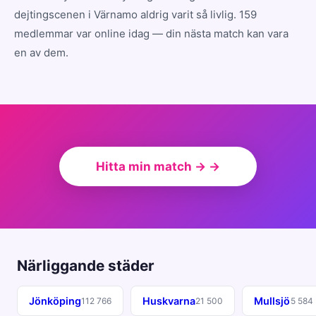
dejtingscenen i Värnamo aldrig varit så livlig. 159
medlemmar var online idag — din nästa match kan vara
en av dem.
Hitta min match → →
Närliggande städer
Jönköping
Huskvarna
Mullsjö
112 766
21 500
5 584