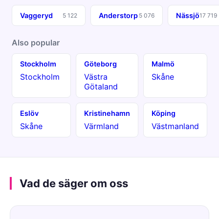
Vaggeryd
Anderstorp
Nässjö
5 122
5 076
17 719
Also popular
Stockholm
Göteborg
Malmö
Stockholm
Västra
Skåne
Götaland
Eslöv
Kristinehamn
Köping
Skåne
Värmland
Västmanland
Vad de säger om oss