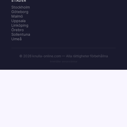
STÄDER
Stockholm
Göteborg
Malmö
Uppsala
Linköping
Örebro
Sollentuna
Umeå
© 2026 knulla-online.com — Alla rättigheter förbehållna
Innehåller annonslänkar