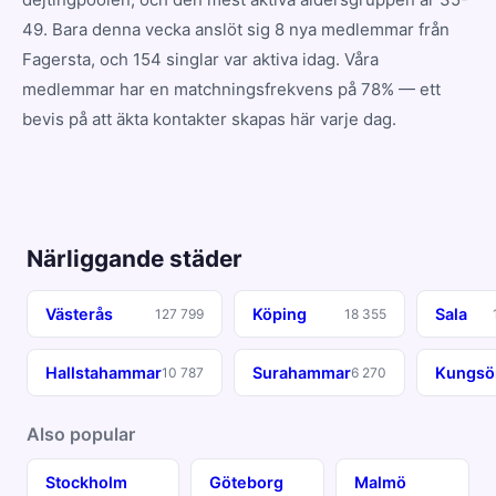
49. Bara denna vecka anslöt sig 8 nya medlemmar från
Fagersta, och 154 singlar var aktiva idag. Våra
medlemmar har en matchningsfrekvens på 78% — ett
bevis på att äkta kontakter skapas här varje dag.
Närliggande städer
Västerås
Köping
Sala
127 799
18 355
Hallstahammar
Surahammar
Kungsö
10 787
6 270
Also popular
Stockholm
Göteborg
Malmö