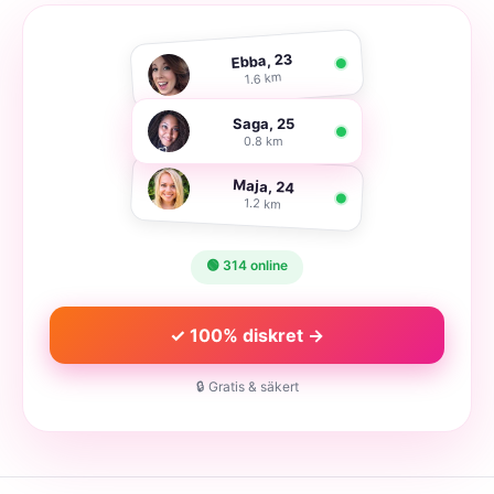
Ebba, 23
1.6 km
Saga, 25
0.8 km
Maja, 24
1.2 km
🟢 314 online
✓ 100% diskret →
🔒 Gratis & säkert