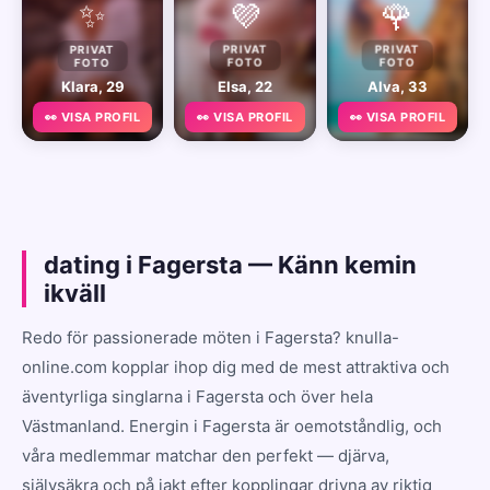
✨
💜
🌹
PRIVAT
PRIVAT
PRIVAT
FOTO
FOTO
FOTO
Klara, 29
Elsa, 22
Alva, 33
👀 VISA PROFIL
👀 VISA PROFIL
👀 VISA PROFIL
dating i Fagersta — Känn kemin
ikväll
Redo för passionerade möten i Fagersta? knulla-
online.com kopplar ihop dig med de mest attraktiva och
äventyrliga singlarna i Fagersta och över hela
Västmanland. Energin i Fagersta är oemotståndlig, och
våra medlemmar matchar den perfekt — djärva,
självsäkra och på jakt efter kopplingar drivna av riktig