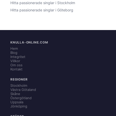
Hitta passionerade singlar i Stockholm
Hitta passionerade singlar i Göteborg
KNULLA-ONLINE.COM
Hem
Blog
Integritet
Villkor
Om oss
Kontakt
REGIONER
Stockholm
Västra Götaland
Skåne
Östergötland
Uppsala
Jönköping