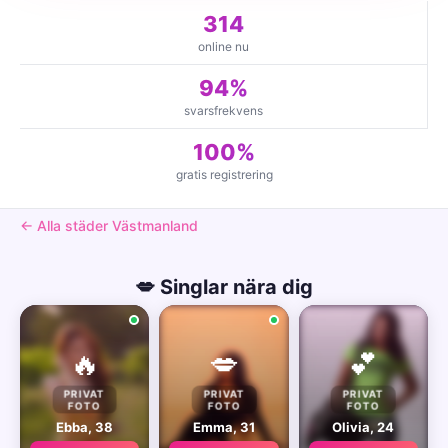
314
online nu
94%
svarsfrekvens
100%
gratis registrering
← Alla städer Västmanland
💋 Singlar nära dig
🔥
💋
💕
PRIVAT
PRIVAT
PRIVAT
FOTO
FOTO
FOTO
Ebba, 38
Emma, 31
Olivia, 24