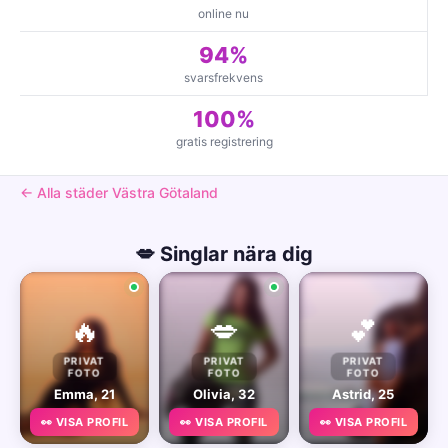
online nu
94%
svarsfrekvens
100%
gratis registrering
← Alla städer Västra Götaland
💋 Singlar nära dig
🔥
💋
💕
PRIVAT
PRIVAT
PRIVAT
FOTO
FOTO
FOTO
Emma, 21
Olivia, 32
Astrid, 25
👀 VISA PROFIL
👀 VISA PROFIL
👀 VISA PROFIL