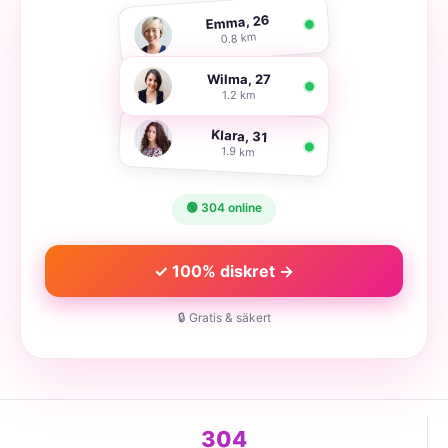
Emma, 26
0.8 km
Wilma, 27
1.2 km
Klara, 31
1.9 km
🟢 304 online
✓ 100% diskret →
🔒 Gratis & säkert
304