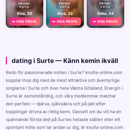
PRIVAT
PRIVAT
PRIVAT
FOTO
FOTO
FOTO
Elsa, 30
Alva, 23
Ebba, 34
👀 VISA PROFIL
👀 VISA PROFIL
👀 VISA PROFIL
dating i Surte — Känn kemin ikväll
Redo för passionerade möten i Surte? knulla-online.com
kopplar ihop dig med de mest attraktiva och äventyrliga
singlarna i Surte och över hela Västra Götaland. Energin i
Surte är oemotståndlig, och våra medlemmar matchar
den perfekt — djärva, självsäkra och på jakt efter
kopplingar drivna av riktig kemi. Oavsett om du vill ha en
spännande första dejt på Surtes hetaste ställen eller ett
spontant möte som tar andan ur dig, är knulla-online.com