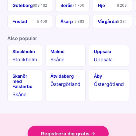
Göteborg
Borås
Hjo
608 462
71 700
6 203
Fristad
Åkarp
Vårgårda
5 409
5 393
5 384
Also popular
Stockholm
Malmö
Uppsala
Stockholm
Skåne
Uppsala
Skanör
Åtvidaberg
Åby
med
Östergötland
Östergötland
Falsterbo
Skåne
Registrera dig gratis →