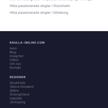
Hitta passionerade singlar i Stockholm
Hitta passionerade singlar i Göteborg
KNULLA-ONLINE.COM
Hem
Blog
Integritet
Villkor
Om oss
Kontakt
REGIONER
Stockholm
Västra Götaland
Skåne
Östergötland
Uppsala
Jönköping