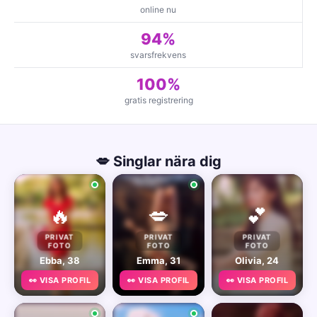
online nu
94%
svarsfrekvens
100%
gratis registrering
💋 Singlar nära dig
🔥
💋
💕
PRIVAT
PRIVAT
PRIVAT
FOTO
FOTO
FOTO
Ebba, 38
Emma, 31
Olivia, 24
👀 VISA PROFIL
👀 VISA PROFIL
👀 VISA PROFIL