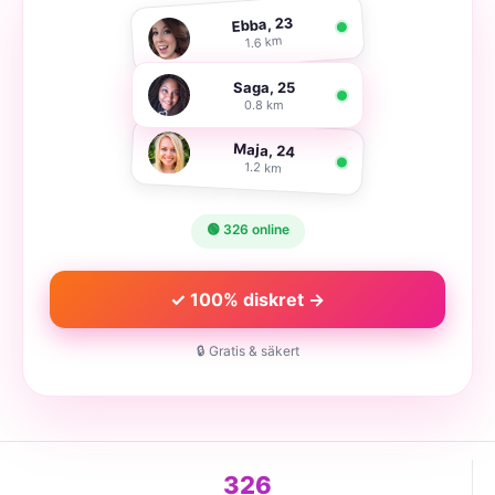
Ebba, 23
1.6 km
Saga, 25
0.8 km
Maja, 24
1.2 km
🟢 326 online
✓ 100% diskret →
🔒 Gratis & säkert
326