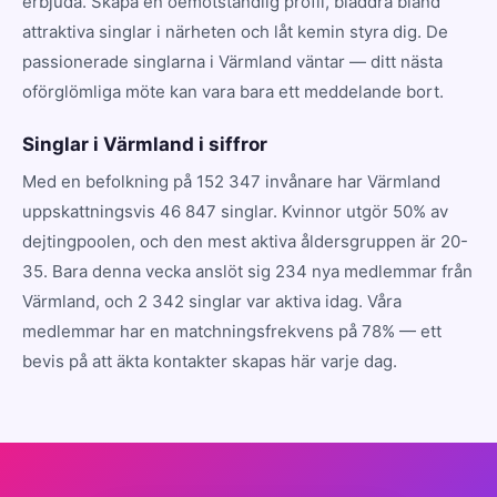
erbjuda. Skapa en oemotståndlig profil, bläddra bland
attraktiva singlar i närheten och låt kemin styra dig. De
passionerade singlarna i Värmland väntar — ditt nästa
oförglömliga möte kan vara bara ett meddelande bort.
Singlar i Värmland i siffror
Med en befolkning på 152 347 invånare har Värmland
uppskattningsvis 46 847 singlar. Kvinnor utgör 50% av
dejtingpoolen, och den mest aktiva åldersgruppen är 20-
35. Bara denna vecka anslöt sig 234 nya medlemmar från
Värmland, och 2 342 singlar var aktiva idag. Våra
medlemmar har en matchningsfrekvens på 78% — ett
bevis på att äkta kontakter skapas här varje dag.